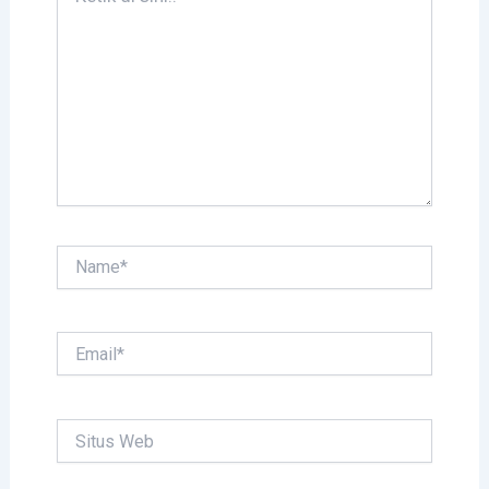
di
sini..
Name*
Email*
Situs
Web